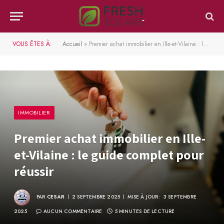
VOUS ÊTES À:
Accueil
»
Premier achat immobilier en Ille-et-Vilaine : le guide complet pour réussir
IMMOBILIER
Premier achat immobilier en Ille-
et-Vilaine : le guide complet pour
réussir
PAR
CESAR
2 SEPTEMBRE 2025
MISE À JOUR:
3 SEPTEMBRE
2025
AUCUN COMMENTAIRE
5 MINUTES DE LECTURE