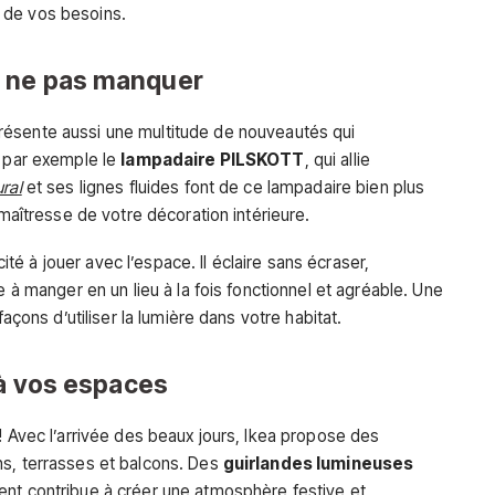
 de vos besoins.
à ne pas manquer
ésente aussi une multitude de nouveautés qui
z par exemple le
lampadaire PILSKOTT
, qui allie
ural
et ses lignes fluides font de ce lampadaire bien plus
 maîtresse de votre décoration intérieure.
té à jouer avec l’espace. Il éclaire sans écraser,
e à manger en un lieu à la fois fonctionnel et agréable. Une
façons d’utiliser la lumière dans votre habitat.
 à vos espaces
! Avec l’arrivée des beaux jours, Ikea propose des
ns, terrasses et balcons. Des
guirlandes lumineuses
ent contribue à créer une atmosphère festive et