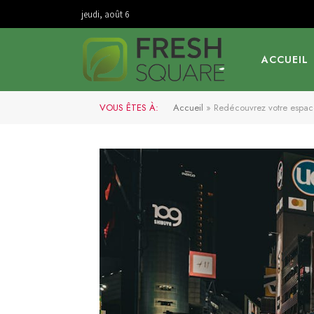
jeudi, août 6
ACCUEIL
VOUS ÊTES À:
Accueil
»
Redécouvrez votre espace