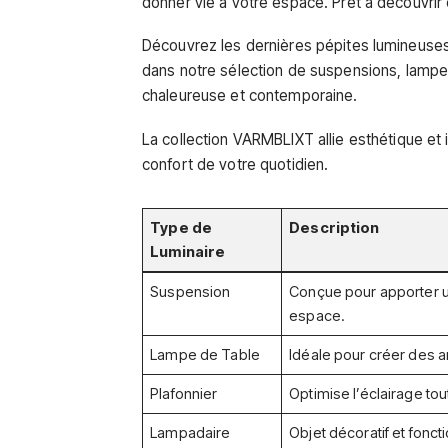
donner vie à votre espace. Prêt à découvrir
Découvrez les
dernières pépites lumineuse
dans notre sélection de
suspensions
,
lampe
chaleureuse et contemporaine.
La collection
VARMBLIXT
allie esthétique et 
confort de votre quotidien.
Type de
Description
Luminaire
Suspension
Conçue pour apporter 
espace.
Lampe de Table
Idéale pour créer des 
Plafonnier
Optimise l’éclairage tou
Lampadaire
Objet décoratif et foncti