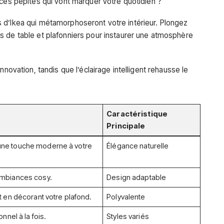
 ces pépites qui vont marquer votre quotidien ?
s
d’Ikea qui métamorphoseront votre intérieur. Plongez
s de table
et
plafonniers
pour instaurer une atmosphère
innovation, tandis que l’éclairage
intelligent
rehausse le
Caractéristique
Principale
une touche moderne à votre
Élégance naturelle
ambiances cosy.
Design adaptable
t en décorant votre plafond.
Polyvalente
onnel à la fois.
Styles variés