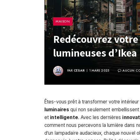
MAISON
Redécouvrez votre 
lumineuses d’Ikea
PAR
CESAR
1 MARS 2025
AUCUN CO
Êtes-vous prêt à transformer votre intérieur
luminaires
qui non seulement embellissent
et
intelligente
. Avec les dernières
innovat
comment nous percevons la lumière dans nos
d’un lampadaire audacieux, chaque nouvel obj