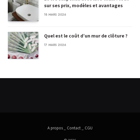
sur ses prix, modèles et avantages
18 MARS 2026
Quel est le coût d’un mur de clôture ?
17 MARS 2026
A propos
_
Contact
_
CGU