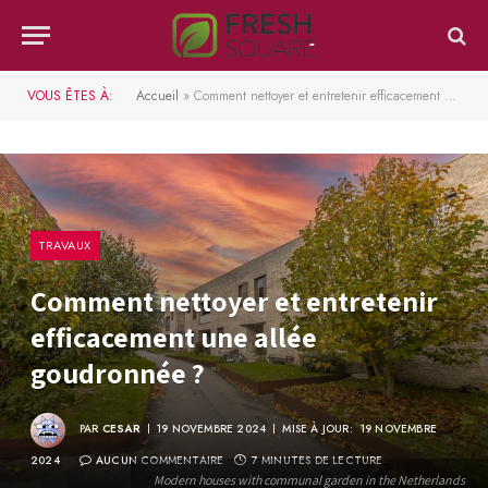
VOUS ÊTES À:
Accueil
»
Comment nettoyer et entretenir efficacement une allée goudronnée ?
TRAVAUX
Comment nettoyer et entretenir
efficacement une allée
goudronnée ?
PAR
CESAR
19 NOVEMBRE 2024
MISE À JOUR:
19 NOVEMBRE
2024
AUCUN COMMENTAIRE
7 MINUTES DE LECTURE
Modern houses with communal garden in the Netherlands