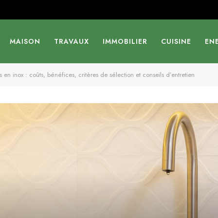
MAISON
TRAVAUX
IMMOBILIER
CUISINE
EN
es en inox : coûts, bénéfices, critères de sélection et conseils d’entretien