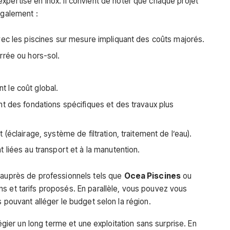
expertise en inox. Il convient de noter que chaque projet
également :
vec les piscines sur mesure impliquant des coûts majorés.
rrée ou hors-sol.
nt le coût global.
t des fondations spécifiques et des travaux plus
(éclairage, système de filtration, traitement de l’eau).
 liées au transport et à la manutention.
 auprès de professionnels tels que
Ocea Piscines
ou
ns et tarifs proposés. En parallèle, vous pouvez vous
s pouvant alléger le budget selon la région.
légier un long terme et une exploitation sans surprise. En