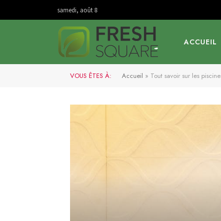
samedi, août 8
ACCUEIL
VOUS ÊTES À:
Accueil
»
Tout savoir sur les piscin