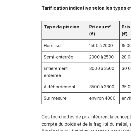
Tarification indicative selon les types et 
Type de piscine
Prix au m²
Prix
(€)
(€)
Hors-sol
1500 à 2000
15 0
Semi-enterrée
2000 à 2500
20 0
Entierement
3000 à 3500
30 0
enterrée
À débordement
3500 à 3800
35 0
Sur mesure
environ 4000
envi
Ces fourchettes de prix intègrent la conceptio
compte du poids et de la fragilité du métal, 