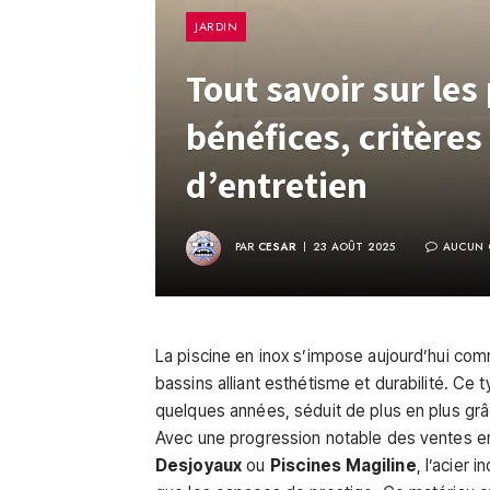
JARDIN
Tout savoir sur les 
bénéfices, critères
d’entretien
PAR
CESAR
23 AOÛT 2025
AUCUN 
La piscine en inox s’impose aujourd’hui co
bassins alliant esthétisme et durabilité. Ce
quelques années, séduit de plus en plus gr
Avec une progression notable des ventes 
Desjoyaux
ou
Piscines Magiline
, l’acier 