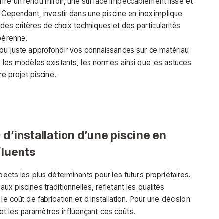
fre un rendu miroir, une surface impeccablement lisse et
. Cependant, investir dans une piscine en inox implique
s critères de choix techniques et des particularités
 pérenne.
 ou juste approfondir vos connaissances sur ce matériau
, les modèles existants, les normes ainsi que les astuces
re projet piscine.
 d’installation d’une piscine en
fluents
pects les plus déterminants pour les futurs propriétaires.
x piscines traditionnelles, reflétant les qualités
le coût de fabrication et d’installation. Pour une décision
fs et les paramètres influençant ces coûts.