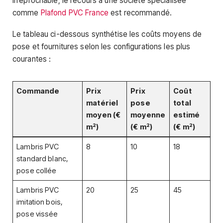
irréprochable, le recours à une société spécialisée
comme
Plafond PVC France
est recommandé.
Le tableau ci-dessous synthétise les coûts moyens de
pose et fournitures selon les configurations les plus
courantes :
Commande
Prix
Prix
Coût
matériel
pose
total
moyen (€
moyenne
estimé
m²)
(€ m²)
(€ m²)
Lambris PVC
8
10
18
standard blanc,
pose collée
Lambris PVC
20
25
45
imitation bois,
pose vissée