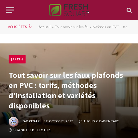
VOUS ÊTES À:
Accueil
»
Tout savoir sur les faux plafonds en PVC : tarifs, méthodes d’installation et variétés disponibles
JARDIN
Tout savoir sur les faux plafonds
en PVC : tarifs, méthodes
d’installation et variétés
disponibles
PAR
CESAR
12 OCTOBRE 2025
AUCUN COMMENTAIRE
15 MINUTES DE LECTURE