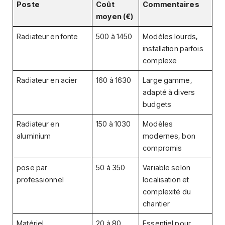
Poste
Coût
Commentaires
moyen (€)
Radiateur en fonte
500 à 1450
Modèles lourds,
installation parfois
complexe
Radiateur en acier
160 à 1630
Large gamme,
adapté à divers
budgets
Radiateur en
150 à 1030
Modèles
aluminium
modernes, bon
compromis
pose par
50 à 350
Variable selon
professionnel
localisation et
complexité du
chantier
Matériel
20 à 80
Essentiel pour