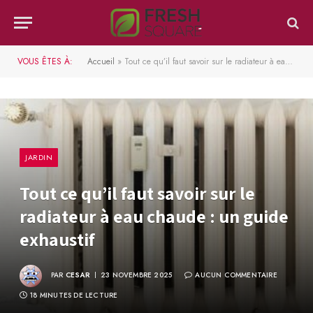
VOUS ÊTES À:
Accueil
»
Tout ce qu’il faut savoir sur le radiateur à eau chaude : un guide exhaustif
JARDIN
Tout ce qu’il faut savoir sur le
radiateur à eau chaude : un guide
exhaustif
PAR
CESAR
23 NOVEMBRE 2025
AUCUN COMMENTAIRE
18 MINUTES DE LECTURE