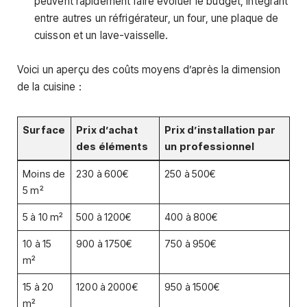
peuvent rapidement faire évoluer le budget, intégrant
entre autres un réfrigérateur, un four, une plaque de
cuisson et un lave-vaisselle.
Voici un aperçu des coûts moyens d’après la dimension
de la cuisine :
Surface
Prix d’achat
Prix d’installation par
des éléments
un professionnel
Moins de
230 à 600€
250 à 500€
5 m²
5 à 10 m²
500 à 1200€
400 à 800€
10 à 15
900 à 1750€
750 à 950€
m²
15 à 20
1200 à 2000€
950 à 1500€
m²