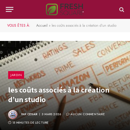
VOUS ÊTES À:
Accueil
»
les coûts associés à la création d’un studio
JARDIN
les coûts associés à la création
d’un studio
PAR
CESAR
3 MARS 2026
AUCUN COMMENTAIRE
15 MINUTES DE LECTURE