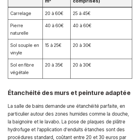
m²
comprises)
Carrelage
20 à 60€
25 à 45€
Pierre
40 à 60€
40 à 60€
naturelle
Sol souple en
15 à 25€
20 à 30€
vinyle
Sol en fibre
20 à 35€
20 à 30€
végétale
Étanchéité des murs et peinture adaptée
La salle de bains demande une étanchéité parfaite, en
particulier autour des zones humides comme la douche,
la baignoire et le lavabo. La pose de plaques de plâtre
hydrofuge et l’application d’enduits étanches sont des
procédures standard, coûtant entre 20 et 30 euros par