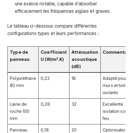
une avance notable, capable d’absorber
efficacement les fréquences aigües et graves.
Le tableau ci-dessous compare différentes
configurations types et leurs performances :
Type de
Coefficient
Atténuation
Commentair
panneau
U (W/m².K)
acoustique
(dB)
Polyuréthane
0,22
18
Adapté pour
80 mm
murs et toits
isolants
Laine de
0,28
32
Excellente
roche 100
isolation sonor
mm
feu
Panneau
0,18
20
Optimisation