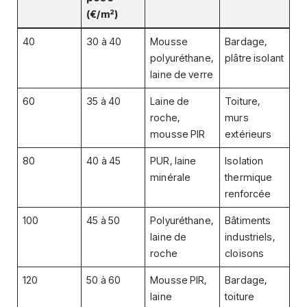
(€/m²)
40
30 à 40
Mousse
Bardage,
polyuréthane,
plâtre isolant
laine de verre
60
35 à 40
Laine de
Toiture,
roche,
murs
mousse PIR
extérieurs
80
40 à 45
PUR, laine
Isolation
minérale
thermique
renforcée
100
45 à 50
Polyuréthane,
Bâtiments
laine de
industriels,
roche
cloisons
120
50 à 60
Mousse PIR,
Bardage,
laine
toiture