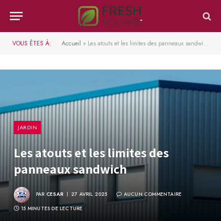
VOUS ÊTES À:
Accueil
»
Les atouts et les limites des panneaux sandwich
JARDIN
Les atouts et les limites des
panneaux sandwich
PAR
CESAR
27 AVRIL 2025
AUCUN COMMENTAIRE
15 MINUTES DE LECTURE