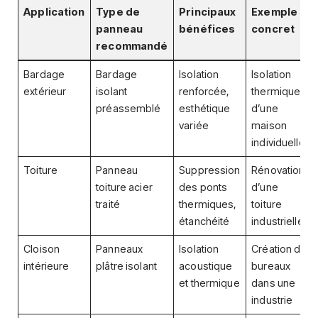
Application
Type de
Principaux
Exemple
panneau
bénéfices
concret
recommandé
Bardage
Bardage
Isolation
Isolation
extérieur
isolant
renforcée,
thermique
préassemblé
esthétique
d’une
variée
maison
individuelle
Toiture
Panneau
Suppression
Rénovation
toiture acier
des ponts
d’une
traité
thermiques,
toiture
étanchéité
industrielle
Cloison
Panneaux
Isolation
Création de
intérieure
plâtre isolant
acoustique
bureaux
et thermique
dans une
industrie