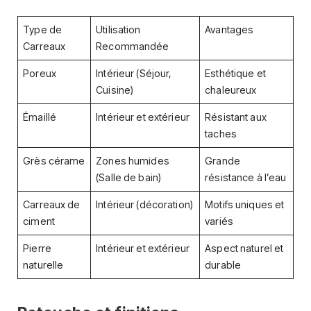
Type de
Utilisation
Avantages
Carreaux
Recommandée
Poreux
Intérieur (Séjour,
Esthétique et
Cuisine)
chaleureux
Émaillé
Intérieur et extérieur
Résistant aux
taches
Grès cérame
Zones humides
Grande
(Salle de bain)
résistance à l’eau
Carreaux de
Intérieur (décoration)
Motifs uniques et
ciment
variés
Pierre
Intérieur et extérieur
Aspect naturel et
naturelle
durable