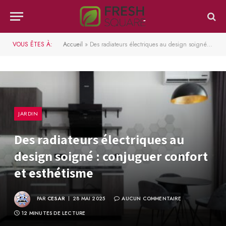
VOUS ÊTES À:
Accueil
»
Des radiateurs électriques au design soigné : conjuguer confort et esthétisme
JARDIN
Des radiateurs électriques au
design soigné : conjuguer confort
et esthétisme
PAR
CESAR
28 MAI 2025
AUCUN COMMENTAIRE
12 MINUTES DE LECTURE