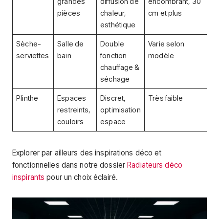
grandes
diffusion de
encombrant, 30
pièces
chaleur,
cm et plus
esthétique
Sèche-
Salle de
Double
Varie selon
serviettes
bain
fonction
modèle
chauffage &
séchage
Plinthe
Espaces
Discret,
Très faible
restreints,
optimisation
couloirs
espace
Explorer par ailleurs des inspirations déco et
fonctionnelles dans notre dossier
Radiateurs déco
inspirants
pour un choix éclairé.