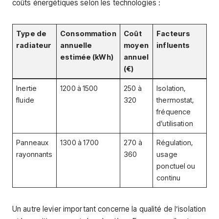
coûts énergétiques selon les technologies :
Type de
Consommation
Coût
Facteurs
radiateur
annuelle
moyen
influents
estimée (kWh)
annuel
(€)
Inertie
1200 à 1500
250 à
Isolation,
fluide
320
thermostat,
fréquence
d’utilisation
Panneaux
1300 à 1700
270 à
Régulation,
rayonnants
360
usage
ponctuel ou
continu
Un autre levier important concerne la qualité de l’isolation