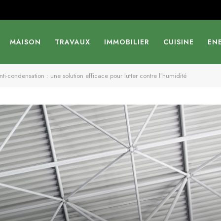
MAISON
TRAVAUX
IMMOBILIER
CUISINE
EN
ti-condensation : une solution efficace pour lutter contre l’humidité