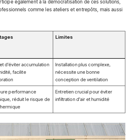
ticipe également à la démocratisation de ces solutions,
ofessionnels comme les ateliers et entrepôts, mais aussi
tages
Limites
t d’éviter accumulation
Installation plus complexe,
dité, facilite
nécessite une bonne
ration
conception de ventilation
eure performance
Entretien crucial pour éviter
ique, réduit le risque de
infiltration d’air et humidité
thermique