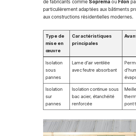
de fabricants comme
Soprema
ou
Filon
par
particulièrement adaptées aux bâtiments pr
aux constructions résidentielles modernes.
Type de
Caractéristiques
Avan
mise en
principales
œuvre
Isolation
Lame d’air ventilée
Perme
sous
avec feutre absorbant
d’humi
pannes
évapo
Isolation
Isolation continue sous
Meill
sur
bac acier, étanchéité
therm
pannes
renforcée
pont 