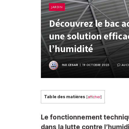
JARDIN
Découvrez le bac ac
une solution effica
l’humidité
PAR
CESAR
19 OCTOBRE 2025
AUC
Table des matières
[
afficher
]
Le fonctionnement techniqu
dans la lutte contre l’humid