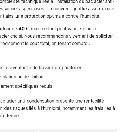
mplexité technique liée à l’installation du bac acier anti-
essionnels spécialisés. Un couvreur qualifié assurera une
nt ainsi une protection optimale contre l’humidité.
autour de
40 €
, mais ce tarif peut varier selon la
 acier choisi. Nous recommandons vivement de solliciter
précisément le coût total, en tenant compte :
ssité éventuelle de travaux préparatoires.
olation ou de finition.
pement spécifiques requis.
ac acier anti-condensation présente une rentabilité
 des risques liés à l’humidité, notamment les frais liés à
ong terme.