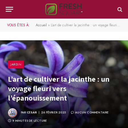
VOUS ÊTES À:
Accueil
»
L’art de cultiver la jacinthe : un voyage fleuri vers l’épanouissement
JARDIN
L’art de cultiver la jacinthe : un
voyage fleuri vers
l’épanouissement
PAR
CESAR
26 FÉVRIER 2025
AUCUN COMMENTAIRE
9 MINUTES DE LECTURE