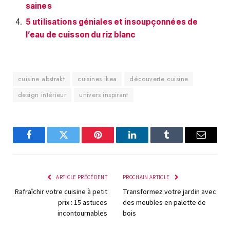
saines
5 utilisations géniales et insoupçonnées de
l’eau de cuisson du riz blanc
cuisine abstrakt
cuisines ikea
découverte cuisine
design intérieur
univers inspirant
Facebook
Twitter
Pinterest
LinkedIn
Tumblr
E-
mail
ARTICLE PRÉCÉDENT
PROCHAIN ARTICLE
Rafraîchir votre cuisine à petit
Transformez votre jardin avec
prix : 15 astuces
des meubles en palette de
incontournables
bois