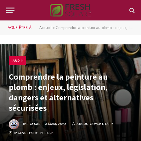
VOUS ÊTES À:
Accueil
»
Comprendre la peinture au plomb : enjeux, législation, dangers et alternatives sécurisées
JARDIN
Comprendre la peinture au
plomb : enjeux, législation,
dangers et alternatives
sécurisées
PAR
CESAR
3 MARS 2026
AUCUN COMMENTAIRE
12 MINUTES DE LECTURE