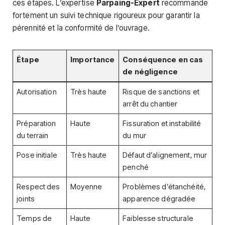
ces étapes. L’expertise
Parpaing-Expert
recommande
fortement un suivi technique rigoureux pour garantir la
pérennité et la conformité de l’ouvrage.
Étape
Importance
Conséquence en cas
de négligence
Autorisation
Très haute
Risque de sanctions et
arrêt du chantier
Préparation
Haute
Fissuration et instabilité
du terrain
du mur
Pose initiale
Très haute
Défaut d’alignement, mur
penché
Respect des
Moyenne
Problèmes d’étanchéité,
joints
apparence dégradée
Temps de
Haute
Faiblesse structurale