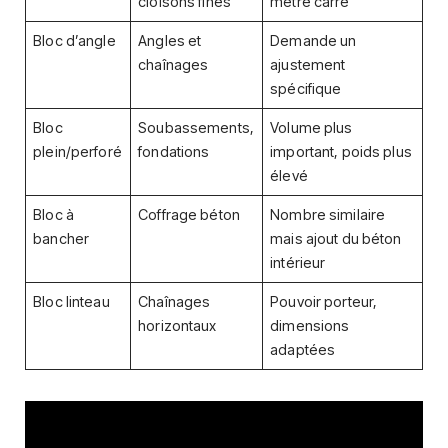
cloisons fines
mètre carré
Bloc d’angle
Angles et
Demande un
chaînages
ajustement
spécifique
Bloc
Soubassements,
Volume plus
plein/perforé
fondations
important, poids plus
élevé
Bloc à
Coffrage béton
Nombre similaire
bancher
mais ajout du béton
intérieur
Bloc linteau
Chaînages
Pouvoir porteur,
horizontaux
dimensions
adaptées