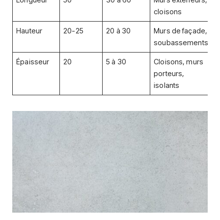
Longueur
50
30 à 60
Murs extérieurs,
cloisons
Hauteur
20-25
20 à 30
Murs de façade,
soubassements
Épaisseur
20
5 à 30
Cloisons, murs
porteurs,
isolants