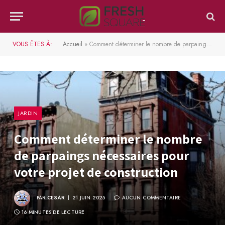
VOUS ÊTES À:
Accueil
»
Comment déterminer le nombre de parpaings nécessaires pour votre projet de construction
JARDIN
Comment déterminer le nombre
de parpaings nécessaires pour
votre projet de construction
PAR
CESAR
21 JUIN 2025
AUCUN COMMENTAIRE
16 MINUTES DE LECTURE