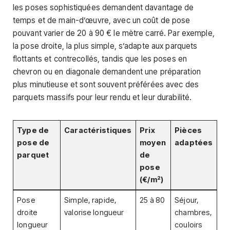
les poses sophistiquées demandent davantage de
temps et de main-d’œuvre, avec un coût de pose
pouvant varier de 20 à 90 € le mètre carré. Par exemple,
la pose droite, la plus simple, s’adapte aux parquets
flottants et contrecollés, tandis que les poses en
chevron ou en diagonale demandent une préparation
plus minutieuse et sont souvent préférées avec des
parquets massifs pour leur rendu et leur durabilité.
Type de
Caractéristiques
Prix
Pièces
pose de
moyen
adaptées
parquet
de
pose
(€/m²)
Pose
Simple, rapide,
25 à 80
Séjour,
droite
valorise longueur
chambres,
longueur
couloirs