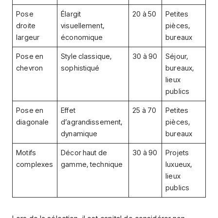
Pose
Élargit
20 à 50
Petites
droite
visuellement,
pièces,
largeur
économique
bureaux
Pose en
Style classique,
30 à 90
Séjour,
chevron
sophistiqué
bureaux,
lieux
publics
Pose en
Effet
25 à 70
Petites
diagonale
d’agrandissement,
pièces,
dynamique
bureaux
Motifs
Décor haut de
30 à 90
Projets
complexes
gamme, technique
luxueux,
lieux
publics