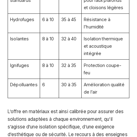
standards
pour faux plafonds
et cloisons légères
Hydrofuges
6 à 10
35 à 45
Résistance à
l’humidité
Isolantes
8 à 10
32 à 40
Isolation thermique
et acoustique
intégrée
Ignifuges
8 à 10
32 à 35
Protection coupe-
feu
Dépolluantes
6
30 à 35
Amélioration qualité
de l’air
L’offre en matériaux est ainsi calibrée pour assurer des
solutions adaptées à chaque environnement, qu’il
s’agisse d’une isolation spécifique, d’une exigence
d’esthétique ou de sécurité. Le recours à des enseignes