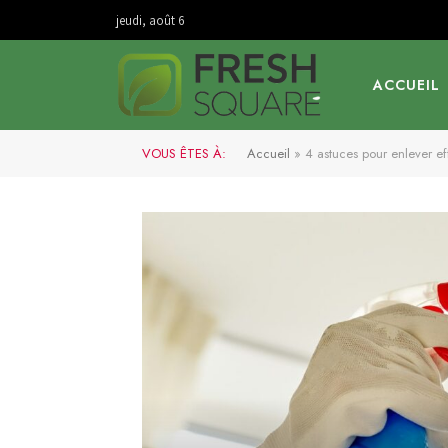
jeudi, août 6
ACCUEIL
VOUS ÊTES À:
Accueil
»
4 astuces pour enlever ef