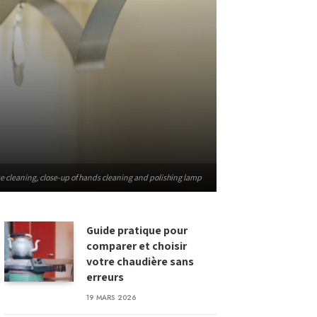
e cleaning, close-up of hands cleaning and polishing lamp
Guide pratique pour
comparer et choisir
votre chaudière sans
erreurs
19 MARS 2026