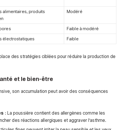
s alimentaires, produits
Modéré
en
spores
Faible à modéré
s électrostatiques
Faible
place des stratégies ciblées pour réduire la production de
anté et le bien-être
ensive, son accumulation peut avoir des conséquences
es
: La poussière contient des allergènes comme les
encher des réactions allergiques et aggraver l’asthme.
ticules fines peuvent irriter la peau sensible et les yeux.