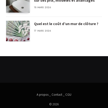
sur ses prix, modèles et avantages
18 MARS 2026
Quel est le coût d’un mur de clôture ?
17 MARS 2026
A propos
_
Contact
_
CGU
© 2026