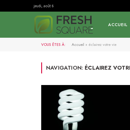
jeudi, août 6
ACCUEIL
VOUS ÊTES À:
Accueil
»
éclairez votre vie
NAVIGATION:
ÉCLAIREZ VOTR