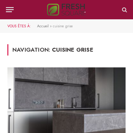
VOUS ÊTES À:
Accueil
»
cuisine grise
NAVIGATION:
CUISINE GRISE